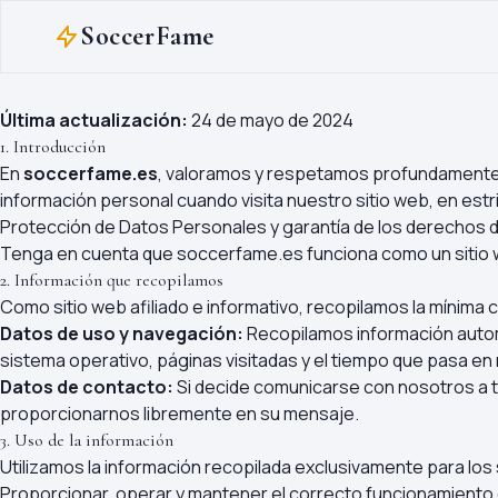
SoccerFame
Última actualización:
24 de mayo de 2024
1. Introducción
En
soccerfame.es
, valoramos y respetamos profundamente 
información personal cuando visita nuestro sitio web, en es
Protección de Datos Personales y garantía de los derechos 
Tenga en cuenta que soccerfame.es funciona como un sitio web
2. Información que recopilamos
Como sitio web afiliado e informativo, recopilamos la mínima 
Datos de uso y navegación:
Recopilamos información automá
sistema operativo, páginas visitadas y el tiempo que pasa en 
Datos de contacto:
Si decide comunicarse con nosotros a tr
proporcionarnos libremente en su mensaje.
3. Uso de la información
Utilizamos la información recopilada exclusivamente para los
Proporcionar, operar y mantener el correcto funcionamiento 