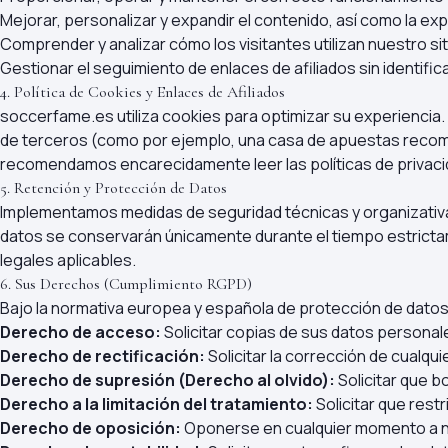
Mejorar, personalizar y expandir el contenido, así como la ex
Comprender y analizar cómo los visitantes utilizan nuestro s
Gestionar el seguimiento de enlaces de afiliados sin identific
4. Política de Cookies y Enlaces de Afiliados
soccerfame.es utiliza cookies para optimizar su experiencia. Al
de terceros (como por ejemplo, una casa de apuestas recome
recomendamos encarecidamente leer las políticas de privacid
5. Retención y Protección de Datos
Implementamos medidas de seguridad técnicas y organizativas
datos se conservarán únicamente durante el tiempo estrictam
legales aplicables.
6. Sus Derechos (Cumplimiento RGPD)
Bajo la normativa europea y española de protección de datos
Derecho de acceso:
Solicitar copias de sus datos person
Derecho de rectificación:
Solicitar la corrección de cualqu
Derecho de supresión (Derecho al olvido):
Solicitar que b
Derecho a la limitación del tratamiento:
Solicitar que rest
Derecho de oposición:
Oponerse en cualquier momento a n