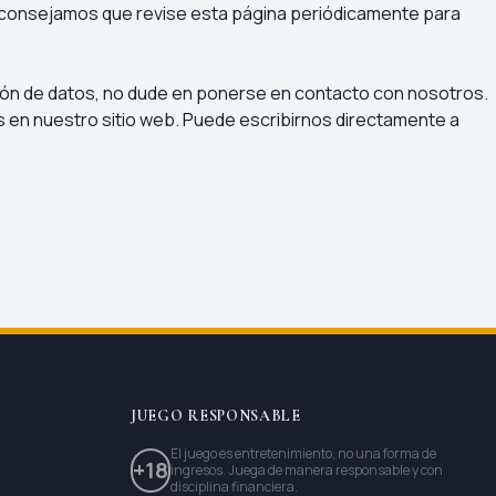
e aconsejamos que revise esta página periódicamente para
cción de datos, no dude en ponerse en contacto con nosotros.
os en nuestro sitio web. Puede escribirnos directamente a
JUEGO RESPONSABLE
El juego es entretenimiento, no una forma de
+18
ingresos. Juega de manera responsable y con
disciplina financiera.