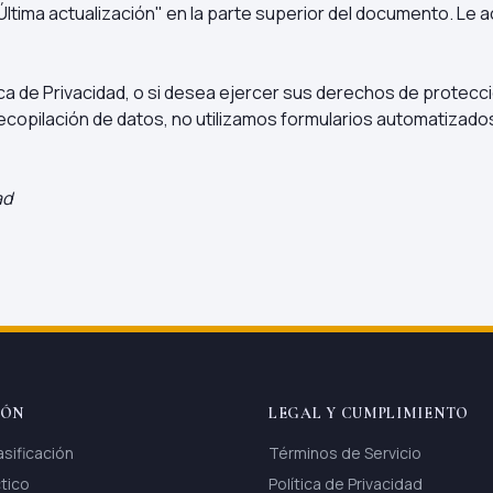
"Última actualización" en la parte superior del documento. L
tica de Privacidad, o si desea ejercer sus derechos de prote
 recopilación de datos, no utilizamos formularios automatizad
ad
IÓN
LEGAL Y CUMPLIMIENTO
asificación
Términos de Servicio
tico
Política de Privacidad