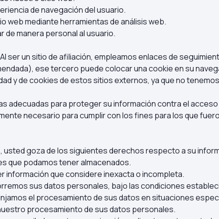
periencia de navegación del usuario.
itio web mediante herramientas de análisis web.
ar de manera personal al usuario.
 ser un sitio de afiliación, empleamos enlaces de seguimiento. 
ndada), ese tercero puede colocar una cookie en su navegado
ad y de cookies de estos sitios externos, ya que no tenemos
 adecuadas para proteger su información contra el acceso no 
ente necesario para cumplir con los fines para los que fuero
, usted goza de los siguientes derechos respecto a su infor
ales que podamos tener almacenados.
ier información que considere inexacta o incompleta.
orremos sus datos personales, bajo las condiciones establecid
rinjamos el procesamiento de sus datos en situaciones especí
uestro procesamiento de sus datos personales.