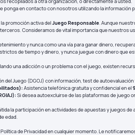
tos recopilados a otra organización, o directamente a usted.
e ponga en contacto con nosotros utilizando la información 
a promoción activa del
Juego Responsable
. Aunque nuestr
e terceros. Consideramos de vital importancia que nuestros u
enimiento y nunca como una vía para ganar dinero, recuperar
trictos de tiempo y dinero, y nunca juegue con dinero que es
ollando una adicción o un problema con el juego, existen recu
ión del Juego (DGOJ) con información, test de autoevaluación 
ilitados):
Asistencia telefónica gratuita y confidencial en el
RGIAJ):
Si desea autoexcluirse de las plataformas de juego on
ida la participación en actividades de apuestas y juegos de a
de edad.
Política de Privacidad en cualquier momento. Le notificaremo