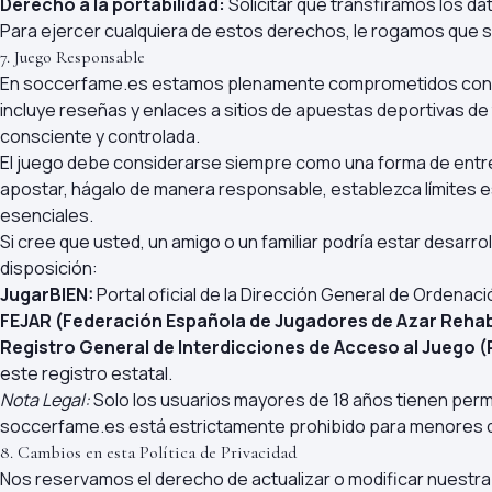
Derecho a la portabilidad:
Solicitar que transfiramos los da
Para ejercer cualquiera de estos derechos, le rogamos que s
7. Juego Responsable
En soccerfame.es estamos plenamente comprometidos con l
incluye reseñas y enlaces a sitios de apuestas deportivas d
consciente y controlada.
El juego debe considerarse siempre como una forma de entret
apostar, hágalo de manera responsable, establezca límites es
esenciales.
Si cree que usted, un amigo o un familiar podría estar desarr
disposición:
JugarBIEN:
Portal oficial de la Dirección General de Ordenac
FEJAR (Federación Española de Jugadores de Azar Rehab
Registro General de Interdicciones de Acceso al Juego (
este registro estatal.
Nota Legal:
Solo los usuarios mayores de 18 años tienen permit
soccerfame.es está estrictamente prohibido para menores 
8. Cambios en esta Política de Privacidad
Nos reservamos el derecho de actualizar o modificar nuestra 